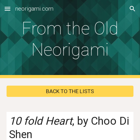
neorigami.com
Skip to main content
Skip to navigation
From the Old
Neorigami
BACK TO THE LISTS
10 fold Heart
, by Choo Di
Shen