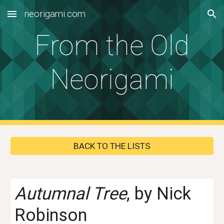
neorigami.com
Skip to main content
Skip to navigation
From the Old
Neorigami
BACK TO THE LISTS
Autumnal Tree
, by
Nick
Robinson