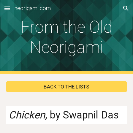
neorigami.com
Skip to main content
Skip to navigation
From the Old
Neorigami
BACK TO THE LISTS
Chicken
, by
Swapnil Das