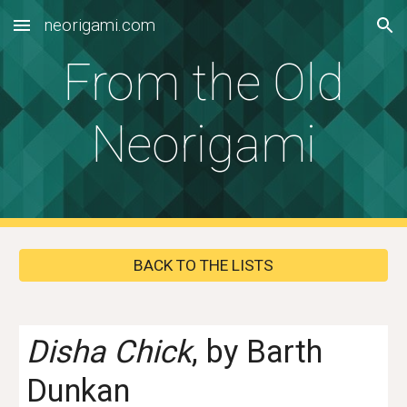
neorigami.com
Skip to main content
Skip to navigation
From the Old
Neorigami
BACK TO THE LISTS
Disha Chi
ck
, by Barth
Dunkan