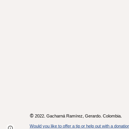
©
2022. Gacharná Ramírez,
Gerardo
. Colombia.
Would you like to offer a tip or help out with a donatio
Page
Google Sites
Report abuse