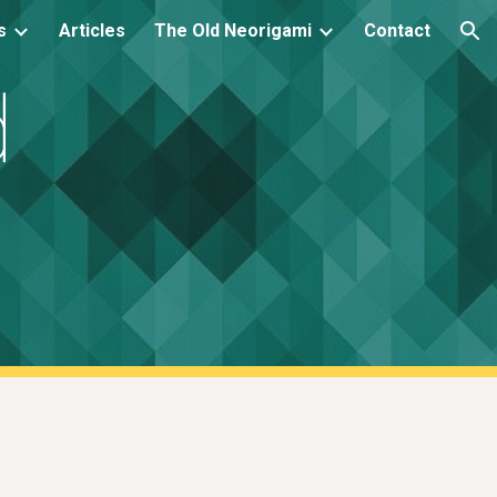
s
Articles
The Old Neorigami
Contact
ion
d