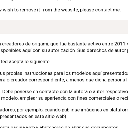
wish to remove it from the website, please
contact me
.
ra creadores de origami, que fue bastante activo entre 2011
isponibles aquí con su autorización. Sus derechos de autor 
sted acepta lo siguiente:
sus propias instrucciones para los modelos aquí presentados
adora o creador correspondiente, a menos que dicha persona 
. Debe ponerse en contacto con la autora o autor respectiv
 modelo, emplear su apariencia con fines comerciales o reci
eadores, por ejemplo, cuando publique imágenes en platafor
presentados en este sitio web).
 esta página web y abstenerse de abrir sus documentos.