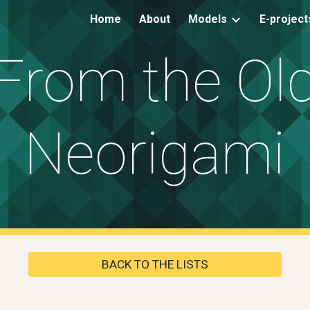
Home
About
Models
E-project
ip to main content
Skip to navigat
From the Ol
Neorigami
BACK TO THE LISTS