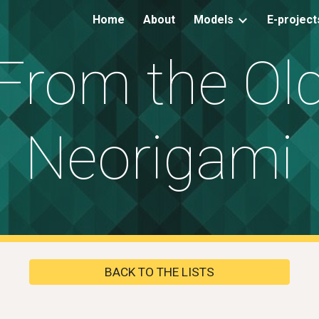
Home
About
Models
E-project
ip to main content
Skip to navigat
From the Ol
Neorigami
BACK TO THE LISTS