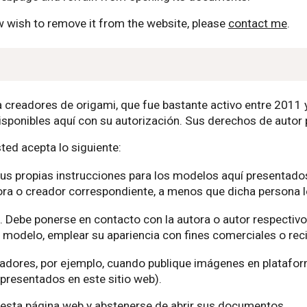
wish to remove it from the website, please
contact me
.
ra creadores de origami, que fue bastante activo entre 2011
isponibles aquí con su autorización. Sus derechos de autor 
sted acepta lo siguiente:
sus propias instrucciones para los modelos aquí presentados
adora o creador correspondiente, a menos que dicha persona 
. Debe ponerse en contacto con la autora o autor respectiv
 modelo, emplear su apariencia con fines comerciales o reci
eadores, por ejemplo, cuando publique imágenes en platafor
presentados en este sitio web).
 esta página web y abstenerse de abrir sus documentos.