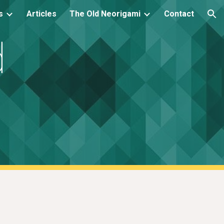
s
Articles
The Old Neorigami
Contact
ion
d