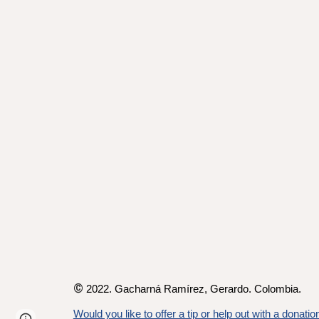
©
2022. Gacharná Ramírez,
Gerardo
. Colombia.
Would you like to offer a tip or help out with a donatio
Page
Google Sites
Report abuse