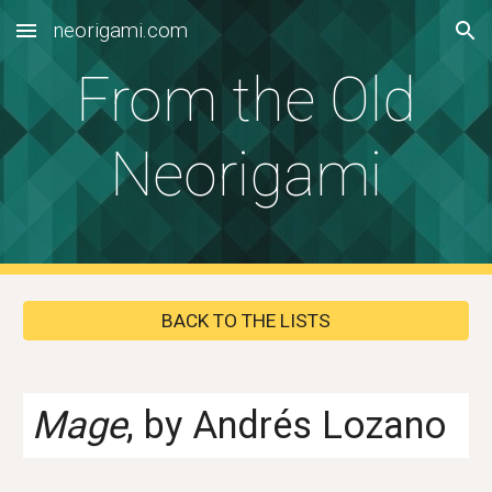
neorigami.com
Skip to main content
Skip to navigation
From the Old
Neorigami
BACK TO THE LISTS
Mage
, by Andrés Lozano