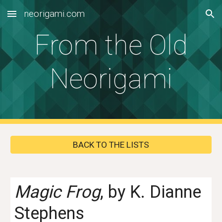
neorigami.com
Skip to main content
Skip to navigation
From the Old
Neorigami
BACK TO THE LISTS
Magic Frog
, by K. Dianne
Stephens