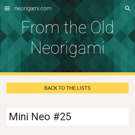
neorigami.com
Skip to main content
Skip to navigation
From the Old
Neorigami
BACK TO THE LISTS
Mini Neo #2
5