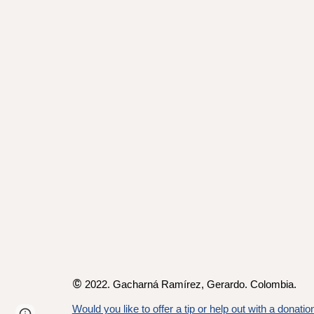
©
2022. Gacharná Ramírez,
Gerardo
. Colombia.
Would you like to offer a tip or help out with a donatio
Page
Google Sites
Report abuse