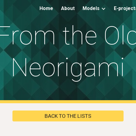
Home
About
Models
E-project
ip to main content
Skip to navigat
From the Ol
Neorigami
BACK TO THE LISTS