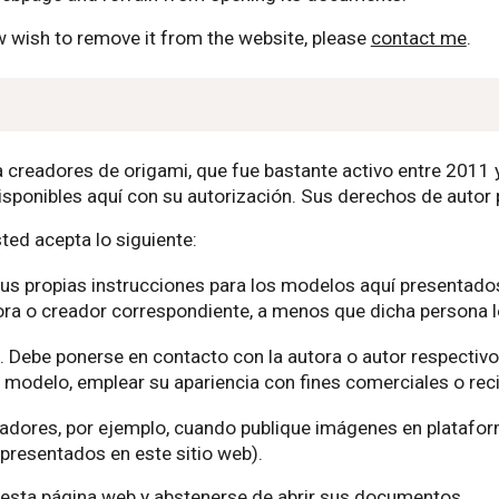
wish to remove it from the website, please
contact me
.
ra creadores de origami, que fue bastante activo entre 2011
isponibles aquí con su autorización. Sus derechos de autor 
sted acepta lo siguiente:
sus propias instrucciones para los modelos aquí presentados
adora o creador correspondiente, a menos que dicha persona 
. Debe ponerse en contacto con la autora o autor respectiv
 modelo, emplear su apariencia con fines comerciales o reci
eadores, por ejemplo, cuando publique imágenes en platafor
presentados en este sitio web).
 esta página web y abstenerse de abrir sus documentos.