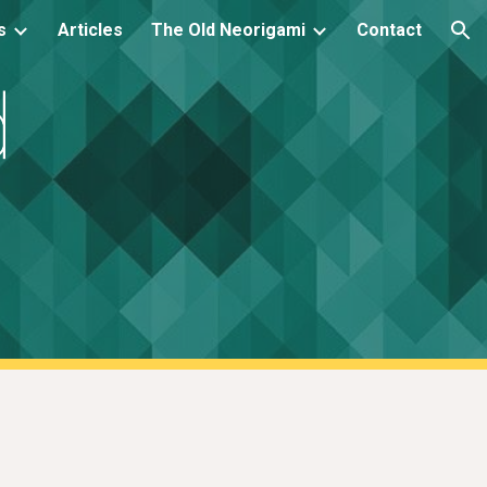
s
Articles
The Old Neorigami
Contact
ion
d