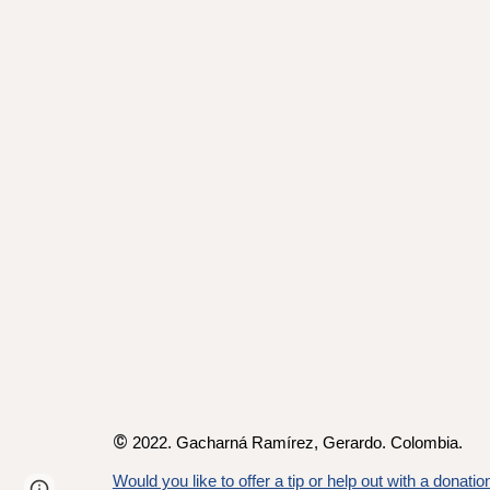
©
2022. Gacharná Ramírez,
Gerardo
. Colombia.
Would you like to offer a tip or help out with a donatio
Page
Google Sites
Report abuse