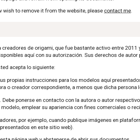
wish to remove it from the website, please
contact me
.
ra creadores de origami, que fue bastante activo entre 2011
isponibles aquí con su autorización. Sus derechos de autor 
sted acepta lo siguiente:
sus propias instrucciones para los modelos aquí presentados
adora o creador correspondiente, a menos que dicha persona 
. Debe ponerse en contacto con la autora o autor respectiv
 modelo, emplear su apariencia con fines comerciales o reci
eadores, por ejemplo, cuando publique imágenes en platafor
presentados en este sitio web).
 esta página web y abstenerse de abrir sus documentos.