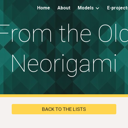
Home
About
Models
E-project
ip to main content
Skip to navigat
From the Ol
Neorigami
BACK TO THE LISTS